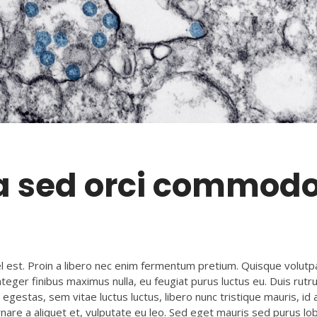
a sed orci commod
est. Proin a libero nec enim fermentum pretium. Quisque volut
nteger finibus maximus nulla, eu feugiat purus luctus eu. Duis rutr
ue egestas, sem vitae luctus luctus, libero nunc tristique mauris, i
nare a aliquet et, vulputate eu leo. Sed eget mauris sed purus lo