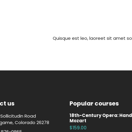
Quisque est leo, laoreet sit amet s
ct us
Popular courses
18th-Century Opera: Hand
Sollicitudin Road
Mozart
ingame
,
Colorado
26278
$159.00
) 876-0865