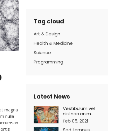
Tag cloud
Art & Design
Health & Medicine
Science
Programming
o
Latest News
Vestibulum vel
pat magna
nisl nec enim
um nulla
imperdiet varius
Feb 05, 2021
d accumsan
bortis
Sed tempus