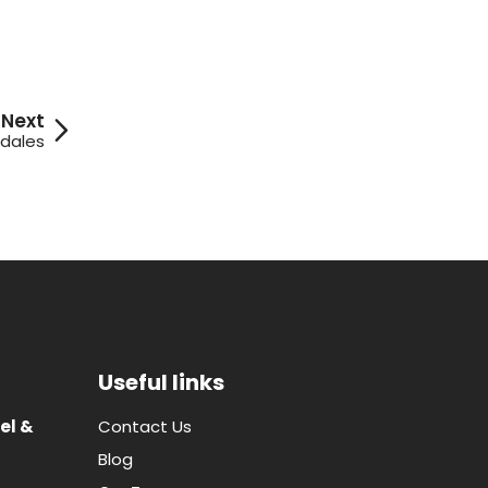
odales
Useful links
el &
Contact Us
Blog