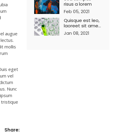
risus a lorem
ubia
psum
Feb 05, 2021
d
Quisque est leo,
laoreet sit amet
sodales
Jan 08, 2021
vel augue
lectus.
it mollis
trum
 Duis eget
lum vel
 dictum
mus. Nunc
m ipsum
 tristique
Share: