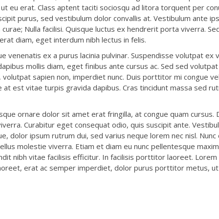
ut eu erat. Class aptent taciti sociosqu ad litora torquent per con
ipit purus, sed vestibulum dolor convallis at. Vestibulum ante i
a curae; Nulla facilisi. Quisque luctus ex hendrerit porta viverra. Se
rat diam, eget interdum nibh lectus in felis.
 venenatis ex a purus lacinia pulvinar. Suspendisse volutpat ex 
pibus mollis diam, eget finibus ante cursus ac. Sed sed volutpat 
is, volutpat sapien non, imperdiet nunc. Duis porttitor mi congue vel
se at est vitae turpis gravida dapibus. Cras tincidunt massa sed ru
esque ornare dolor sit amet erat fringilla, at congue quam cursus.
iverra. Curabitur eget consequat odio, quis suscipit ante. Vestibu
isque, dolor ipsum rutrum dui, sed varius neque lorem nec nisl. Nunc
tellus molestie viverra. Etiam et diam eu nunc pellentesque maxi
ndit nibh vitae facilisis efficitur. In facilisis porttitor laoreet. Lore
laoreet, erat ac semper imperdiet, dolor purus porttitor metus, ut