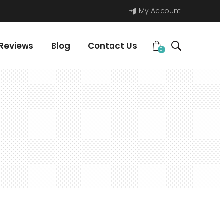
My Account
Reviews
Blog
Contact Us
0