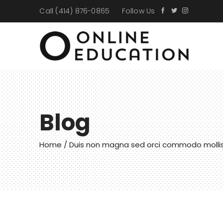
Call
(414) 876-0865
Follow Us
Facebook
Twitter
Instagra
Blog
Home
/ Duis non magna sed orci commodo molli