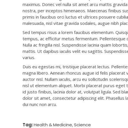
maximus. Donec vel nulla sit amet arcu mattis gravida 
nostra, per inceptos himenaeos. Maecenas finibus susc
primis in faucibus orci luctus et ultrices posuere cubili
malesuada, nisl vitae gravida sodales, augue nibh place
Sed tempus risus a lorem faucibus elementum. Quisque
tempus, ac efficitur metus fermentum. Pellentesque da
Nulla ac fringilla nisl. Suspendisse lacinia quam lobort
mattis. Ut dapibus iaculis velit eu sagittis. Suspendis
varius.
Duis eu egestas mi, tristique placerat lectus. Pellent
magna libero. Aenean rhoncus augue id felis placerat v
auctor nisl. Nullam iaculis, arcu eu sollicitudin sceler
nisl ut elementum aliquet. Morbi placerat purus eget 
id justo finibus, lacinia dolor at, volutpat ligula. Sed bla
dolor sit amet, consectetur adipiscing elit. Phasellus 
dui nunc non arcu.
Tag:
All
,
Health & Medicine
,
Science