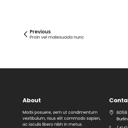
Proin vel malesuada nunc
About
Conta
Morbi posuere, sem ut condimentum
6059 
vestibulum, risus elit commodo sapien,
Burl
ac iaculis libero nibh in metus.
(414