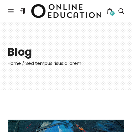
0
Home
About Us
Blog
Courses
Our Team
Home
/ Sed tempus risus a lorem
Shop
Pricing plans
Reviews
Blog
Contact Us