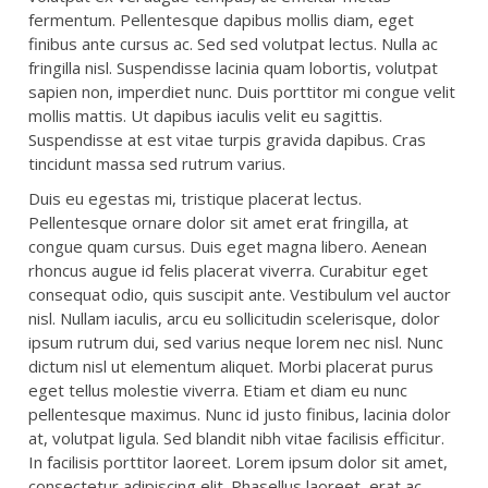
fermentum. Pellentesque dapibus mollis diam, eget
finibus ante cursus ac. Sed sed volutpat lectus. Nulla ac
fringilla nisl. Suspendisse lacinia quam lobortis, volutpat
sapien non, imperdiet nunc. Duis porttitor mi congue velit
mollis mattis. Ut dapibus iaculis velit eu sagittis.
Suspendisse at est vitae turpis gravida dapibus. Cras
tincidunt massa sed rutrum varius.
Duis eu egestas mi, tristique placerat lectus.
Pellentesque ornare dolor sit amet erat fringilla, at
congue quam cursus. Duis eget magna libero. Aenean
rhoncus augue id felis placerat viverra. Curabitur eget
consequat odio, quis suscipit ante. Vestibulum vel auctor
nisl. Nullam iaculis, arcu eu sollicitudin scelerisque, dolor
ipsum rutrum dui, sed varius neque lorem nec nisl. Nunc
dictum nisl ut elementum aliquet. Morbi placerat purus
eget tellus molestie viverra. Etiam et diam eu nunc
pellentesque maximus. Nunc id justo finibus, lacinia dolor
at, volutpat ligula. Sed blandit nibh vitae facilisis efficitur.
In facilisis porttitor laoreet. Lorem ipsum dolor sit amet,
consectetur adipiscing elit. Phasellus laoreet, erat ac