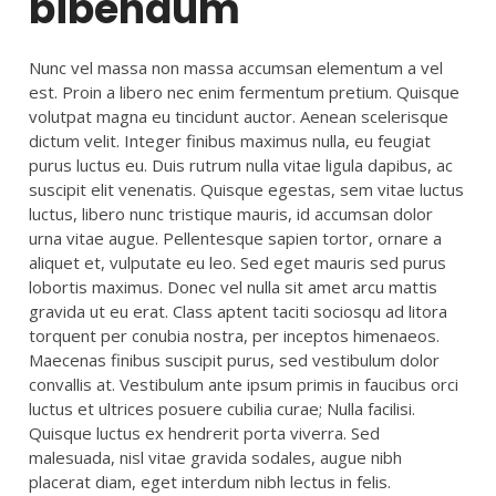
bibendum
Nunc vel massa non massa accumsan elementum a vel
est. Proin a libero nec enim fermentum pretium. Quisque
volutpat magna eu tincidunt auctor. Aenean scelerisque
dictum velit. Integer finibus maximus nulla, eu feugiat
purus luctus eu. Duis rutrum nulla vitae ligula dapibus, ac
suscipit elit venenatis. Quisque egestas, sem vitae luctus
luctus, libero nunc tristique mauris, id accumsan dolor
urna vitae augue. Pellentesque sapien tortor, ornare a
aliquet et, vulputate eu leo. Sed eget mauris sed purus
lobortis maximus. Donec vel nulla sit amet arcu mattis
gravida ut eu erat. Class aptent taciti sociosqu ad litora
torquent per conubia nostra, per inceptos himenaeos.
Maecenas finibus suscipit purus, sed vestibulum dolor
convallis at. Vestibulum ante ipsum primis in faucibus orci
luctus et ultrices posuere cubilia curae; Nulla facilisi.
Quisque luctus ex hendrerit porta viverra. Sed
malesuada, nisl vitae gravida sodales, augue nibh
placerat diam, eget interdum nibh lectus in felis.