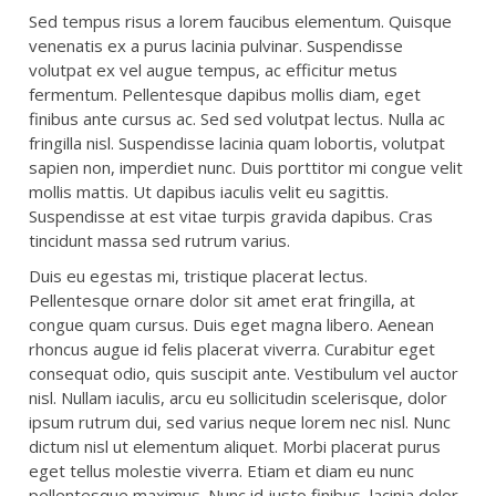
Sed tempus risus a lorem faucibus elementum. Quisque
venenatis ex a purus lacinia pulvinar. Suspendisse
volutpat ex vel augue tempus, ac efficitur metus
fermentum. Pellentesque dapibus mollis diam, eget
finibus ante cursus ac. Sed sed volutpat lectus. Nulla ac
fringilla nisl. Suspendisse lacinia quam lobortis, volutpat
sapien non, imperdiet nunc. Duis porttitor mi congue velit
mollis mattis. Ut dapibus iaculis velit eu sagittis.
Suspendisse at est vitae turpis gravida dapibus. Cras
tincidunt massa sed rutrum varius.
Duis eu egestas mi, tristique placerat lectus.
Pellentesque ornare dolor sit amet erat fringilla, at
congue quam cursus. Duis eget magna libero. Aenean
rhoncus augue id felis placerat viverra. Curabitur eget
consequat odio, quis suscipit ante. Vestibulum vel auctor
nisl. Nullam iaculis, arcu eu sollicitudin scelerisque, dolor
ipsum rutrum dui, sed varius neque lorem nec nisl. Nunc
dictum nisl ut elementum aliquet. Morbi placerat purus
eget tellus molestie viverra. Etiam et diam eu nunc
pellentesque maximus. Nunc id justo finibus, lacinia dolor