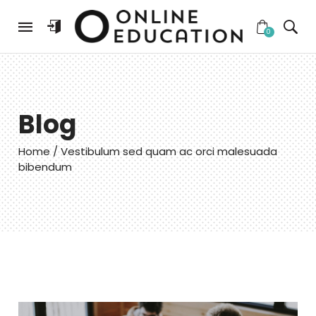
0
Home
About Us
Blog
Courses
Our Team
Home
/ Vestibulum sed quam ac orci malesuada
Shop
Pricing plans
bibendum
Reviews
Blog
Contact Us